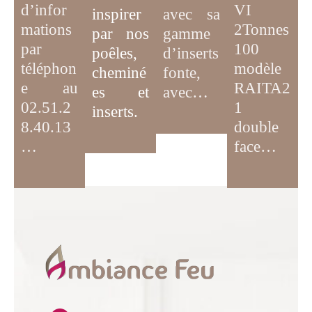
d’infor
VI
inspirer
avec sa
mations
2Tonnes
par
nos
gamme
par
100
poêles,
d’inserts
téléphon
modèle
cheminé
fonte,
e au
RAITA2
es et
avec…
02.51.2
1
inserts.
8.40.13
double
…
face…