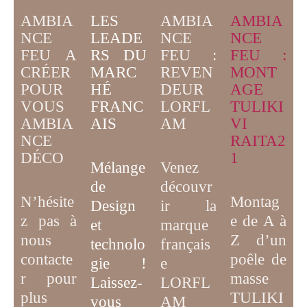
AMBIA
LES
AMBIA
AMBIA
NCE
LEADE
NCE
NCE
FEU A
RS DU
FEU :
FEU :
CRÉER
MARC
MONT
REVEN
POUR
HÉ
AGE
DEUR
VOUS
FRANC
TULIKI
LORFL
AMBIA
AIS
VI
AM
NCE
RAITA2
DÉCO
1
Mélange
Venez
de
découvr
N’hésite
Montag
D
esign
ir la
z pas à
e de A à
et
marque
nous
Z d’un
technolo
français
contacte
poêle de
gie
!
e
r pour
masse
Laissez-
LORFL
plus
TULIKI
vous
AM