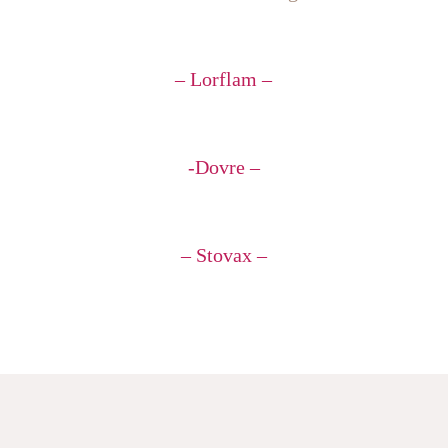
– Lorflam –
-Dovre –
– Stovax –