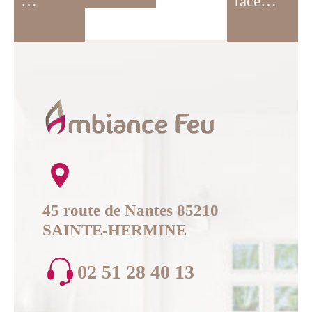
…
face…
45 route de Nantes 85210
SAINTE-HERMINE
02 51 28 40 13