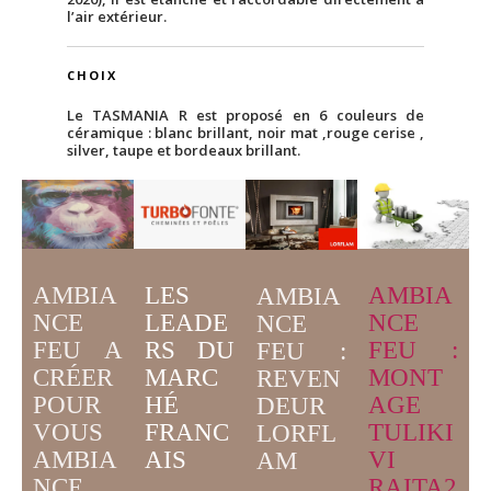
l’air extérieur.
CHOIX
Le TASMANIA R est proposé en 6 couleurs de
céramique : blanc brillant, noir mat ,rouge cerise ,
silver, taupe et bordeaux brillant.
AMBIA
LES
AMBIA
AMBIA
NCE
LEADE
NCE
NCE
FEU A
RS DU
FEU :
FEU :
CRÉER
MARC
MONT
REVEN
POUR
HÉ
AGE
DEUR
VOUS
FRANC
TULIKI
LORFL
AMBIA
AIS
VI
AM
NCE
RAITA2