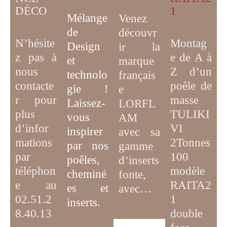
DÉCO
1
Mélange
Venez
de
découvr
N’hésite
Montag
D
esign
ir la
z pas à
e de A à
et
marque
nous
Z d’un
technolo
français
contacte
poêle de
gie
!
e
r pour
masse
Laissez-
LORFL
plus
TULIKI
vous
AM
d’infor
VI
inspirer
avec sa
mations
2Tonnes
par
nos
gamme
par
100
poêles,
d’inserts
téléphon
modèle
cheminé
fonte,
e au
RAITA2
es et
avec…
02.51.2
1
inserts.
8.40.13
double