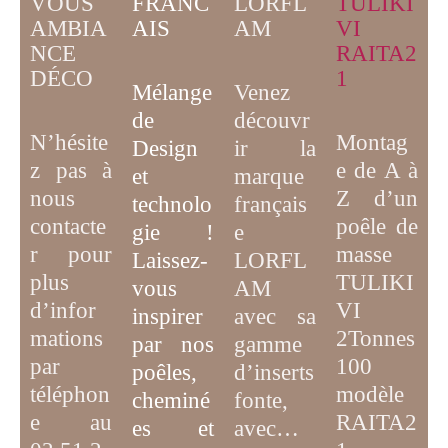
VOUS
FRANC
TULIKI
LORFL
AMBIA
AIS
VI
AM
NCE
RAITA2
DÉCO
1
Mélange
Venez
de
découvr
N’hésite
Montag
D
esign
ir la
z pas à
e de A à
et
marque
nous
Z d’un
technolo
français
contacte
poêle de
gie
!
e
r pour
masse
Laissez-
LORFL
plus
TULIKI
vous
AM
d’infor
VI
inspirer
avec sa
mations
2Tonnes
par
nos
gamme
par
100
poêles,
d’inserts
téléphon
modèle
cheminé
fonte,
e au
RAITA2
es et
avec…