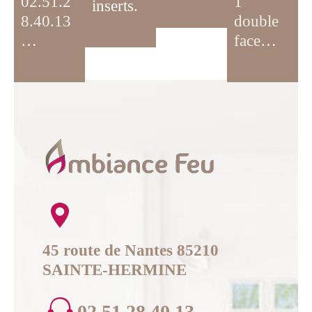
02.51.2
1
inserts.
8.40.13
double
…
face…
45 route de Nantes 85210
SAINTE-HERMINE
02 51 28 40 13