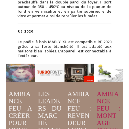
préchauffé dans la double paroi du foyer. Il sort
autour de 350 – 450°C au niveau de la plaque de
fond en vermiculite et en partie supérieure de
vitre et permet ainsi de rebrûler les fumées.
RE 2020
Le poêle à bois MABLY XL est compatible RE 2020
grâce à sa forte étanchéité. Il est adapté aux
maisons bien isolées. L’appareil est connectable à
l’extérieur.
AMBIA
LES
AMBIA
AMBIA
NCE
LEADE
NCE
NCE
FEU A
RS DU
FEU :
FEU :
CRÉER
MARC
MONT
REVEN
POUR
HÉ
AGE
DEUR