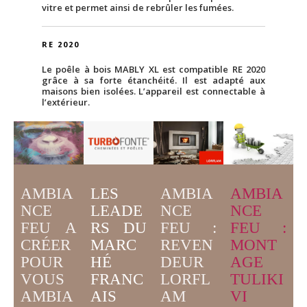
vitre et permet ainsi de rebrûler les fumées.
RE 2020
Le poêle à bois MABLY XL est compatible RE 2020
grâce à sa forte étanchéité. Il est adapté aux
maisons bien isolées. L’appareil est connectable à
l’extérieur.
AMBIA
LES
AMBIA
AMBIA
NCE
LEADE
NCE
NCE
FEU A
RS DU
FEU :
FEU :
CRÉER
MARC
MONT
REVEN
POUR
HÉ
AGE
DEUR
VOUS
FRANC
TULIKI
LORFL
AMBIA
AIS
VI
AM