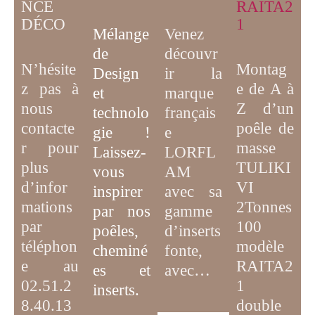
NCE
RAITA2
DÉCO
1
Mélange
Venez
de
découvr
N’hésite
Montag
D
esign
ir la
z pas à
e de A à
et
marque
nous
Z d’un
technolo
français
contacte
poêle de
gie
!
e
r pour
masse
Laissez-
LORFL
plus
TULIKI
vous
AM
d’infor
VI
inspirer
avec sa
mations
2Tonnes
par
nos
gamme
par
100
poêles,
d’inserts
téléphon
modèle
cheminé
fonte,
e au
RAITA2
es et
avec…
02.51.2
1
inserts.
8.40.13
double