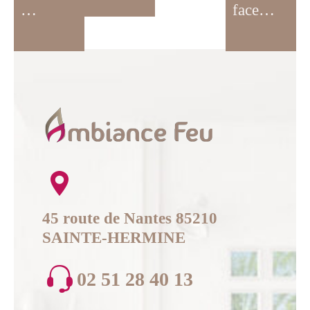
…
face…
45 route de Nantes 85210
SAINTE-HERMINE
02 51 28 40 13