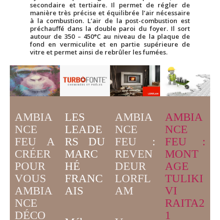
secondaire et tertiaire. Il permet de régler de
manière très précise et équilibrée l’air nécessaire
à la combustion. L’air de la post-combustion est
préchauffé dans la double paroi du foyer. Il sort
autour de 350 – 450°C au niveau de la plaque de
fond en vermiculite et en partie supérieure de
vitre et permet ainsi de rebrûler les fumées.
AMBIA
LES
AMBIA
AMBIA
NCE
LEADE
NCE
NCE
FEU A
RS DU
FEU :
FEU :
CRÉER
MARC
MONT
REVEN
POUR
HÉ
AGE
DEUR
VOUS
FRANC
TULIKI
LORFL
AMBIA
AIS
VI
AM
NCE
RAITA2
DÉCO
1