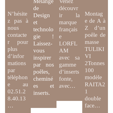
Mélange
Venez
de
découvr
N’hésite
Montag
D
esign
ir la
z pas à
e de A à
et
marque
nous
Z d’un
technolo
français
contacte
poêle de
gie
!
e
r pour
masse
Laissez-
LORFL
plus
TULIKI
vous
AM
d’infor
VI
inspirer
avec sa
mations
2Tonnes
par
nos
gamme
par
100
poêles,
d’inserts
téléphon
modèle
cheminé
fonte,
e au
RAITA2
es et
avec…
02.51.2
1
inserts.
8.40.13
double
…
face…