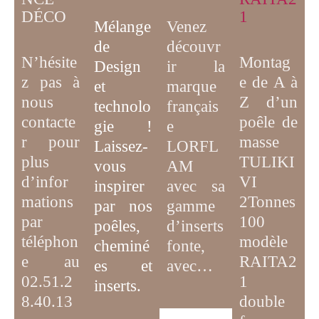
DÉCO
1
Mélange
Venez
de
découvr
N’hésite
Montag
D
esign
ir la
z pas à
e de A à
et
marque
nous
Z d’un
technolo
français
contacte
poêle de
gie
!
e
r pour
masse
Laissez-
LORFL
plus
TULIKI
vous
AM
d’infor
VI
inspirer
avec sa
mations
2Tonnes
par
nos
gamme
par
100
poêles,
d’inserts
téléphon
modèle
cheminé
fonte,
e au
RAITA2
es et
avec…
02.51.2
1
inserts.
8.40.13
double