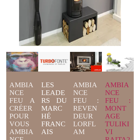
AMBIA
LES
AMBIA
AMBIA
NCE
LEADE
NCE
NCE
FEU A
RS DU
FEU :
FEU :
CRÉER
MARC
MONT
REVEN
POUR
HÉ
AGE
DEUR
VOUS
FRANC
TULIKI
LORFL
AMBIA
AIS
VI
AM
NCE
RAITA2