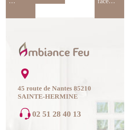
…
face…
45 route de Nantes 85210
SAINTE-HERMINE
02 51 28 40 13