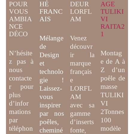
POUR
HÉ
AGE
DEUR
VOUS
FRANC
TULIKI
LORFL
AMBIA
AIS
VI
AM
NCE
RAITA2
DÉCO
1
Mélange
Venez
de
découvr
N’hésite
Montag
D
esign
ir la
z pas à
e de A à
et
marque
nous
Z d’un
technolo
français
contacte
poêle de
gie
!
e
r pour
masse
Laissez-
LORFL
plus
TULIKI
vous
AM
d’infor
VI
inspirer
avec sa
mations
2Tonnes
par
nos
gamme
par
100
poêles,
d’inserts
téléphon
modèle
cheminé
fonte,