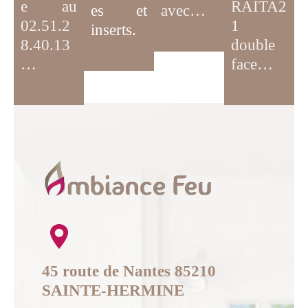
e au
RAITA2
es et
avec…
02.51.2
1
inserts.
8.40.13
double
…
face…
45 route de Nantes 85210
SAINTE-HERMINE