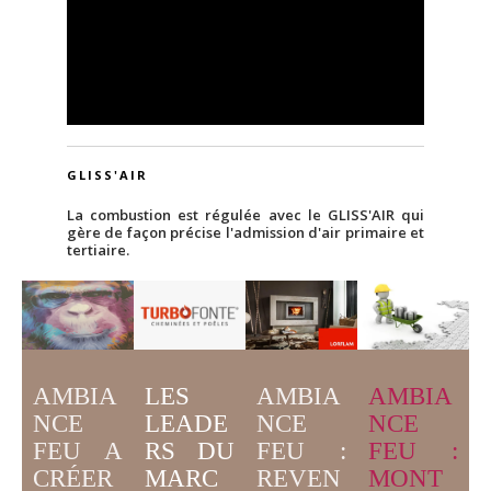
GLISS'AIR
La combustion est régulée avec le GLISS'AIR qui
gère de façon précise l'admission d'air primaire et
tertiaire.
AMBIA
LES
AMBIA
AMBIA
NCE
LEADE
NCE
NCE
FEU A
RS DU
FEU :
FEU :
CRÉER
MARC
MONT
REVEN