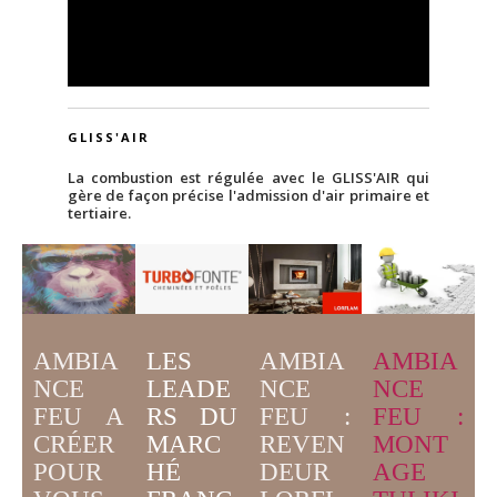
GLISS'AIR
La combustion est régulée avec le GLISS'AIR qui
gère de façon précise l'admission d'air primaire et
tertiaire.
AMBIA
LES
AMBIA
AMBIA
NCE
LEADE
NCE
NCE
FEU A
RS DU
FEU :
FEU :
CRÉER
MARC
MONT
REVEN
POUR
HÉ
AGE
DEUR