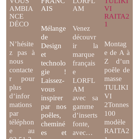
VOUS
FRANC
TULIKI
LORFL
AMBIA
AIS
VI
AM
NCE
RAITA2
DÉCO
1
Mélange
Venez
de
découvr
N’hésite
Montag
D
esign
ir la
z pas à
e de A à
et
marque
nous
Z d’un
technolo
français
contacte
poêle de
gie
!
e
r pour
masse
Laissez-
LORFL
plus
TULIKI
vous
AM
d’infor
VI
inspirer
avec sa
mations
2Tonnes
par
nos
gamme
par
100
poêles,
d’inserts
téléphon
modèle
cheminé
fonte,
e au
RAITA2
es et
avec…