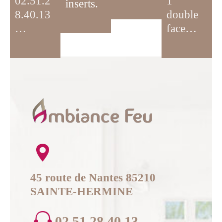
02.51.2
1
inserts.
8.40.13
double
…
face…
45 route de Nantes 85210
SAINTE-HERMINE
02 51 28 40 13