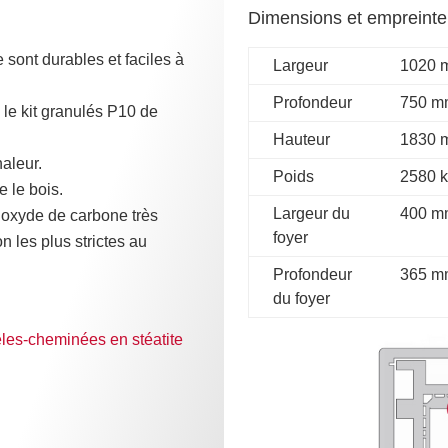
Dimensions et empreinte
e sont durables et faciles à
Largeur
1020 
Profondeur
750 m
le kit granulés P10 de
Hauteur
1830 
haleur.
Poids
2580 
 le bois.
Largeur du
400 m
oxyde de carbone très
foyer
 les plus strictes au
Profondeur
365 m
du foyer
êles-cheminées en stéatite