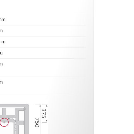
mm
m
mm
kg
m
m