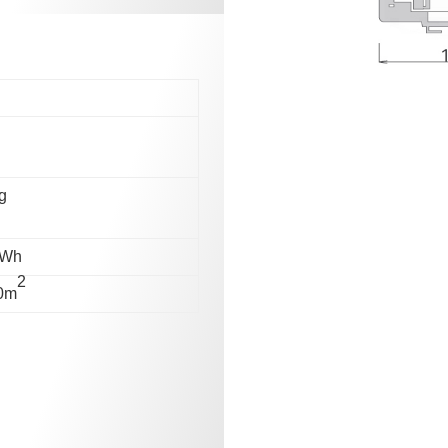
g
kWh
2
0m