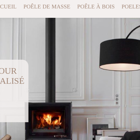
CUEIL
POÊLE DE MASSE
POÊLE À BOIS
POELE
POUR
ALISÉ