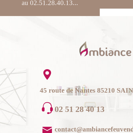
au 02.51.28.40.13...
45 route de Nantes 85210 S
02 51 28 40 13
contact@ambiancefeuvend