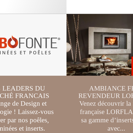
S LEADERS DU
AMBIANCE FE
CHÉ FRANCAIS
REVENDEUR LO
nge de D
esign
et
Venez découvrir la
logie
! Laissez-vous
française LORFL
rer par
nos
poêles,
sa gamme d’inserts
inées et inserts.
avec...