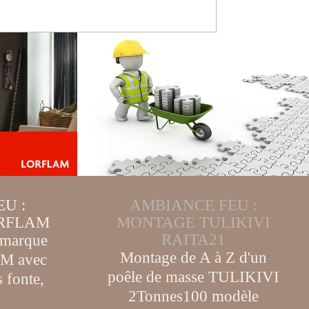
U :
AMBIANCE FEU :
RFLAM
MONTAGE TULIKIVI
RAITA21
 marque
Montage de A à Z d'un
AM avec
poêle de masse TULIKIVI
 fonte,
2Tonnes100 modèle