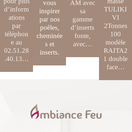
pour plus
masse
vous
AM avec
d’inform
TULIKI
inspirer
sa
ations
VI
par
nos
gamme
par
2Tonnes
poêles,
d’inserts
téléphon
100
cheminée
fonte,
e au
modèle
s et
avec…
02.51.28
RAITA2
inserts.
.40.13…
1 double
face…