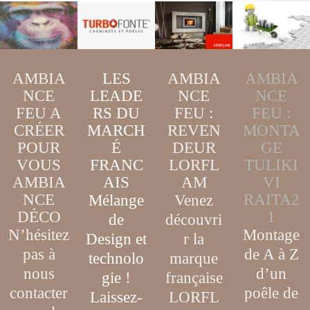
AMBIA
LES
AMBIA
AMBIA
NCE
LEADE
NCE
NCE
FEU A
RS DU
FEU :
FEU :
CRÉER
MARCH
MONTA
REVEN
POUR
É
GE
DEUR
VOUS
FRANC
TULIKI
LORFL
AMBIA
AIS
VI
AM
NCE
RAITA2
Mélange
Venez
DÉCO
1
de
découvri
N’hésitez
Montage
D
esign
et
r la
pas à
de A à Z
technolo
marque
nous
d’un
gie
!
française
contacter
poêle de
Laissez-
LORFL